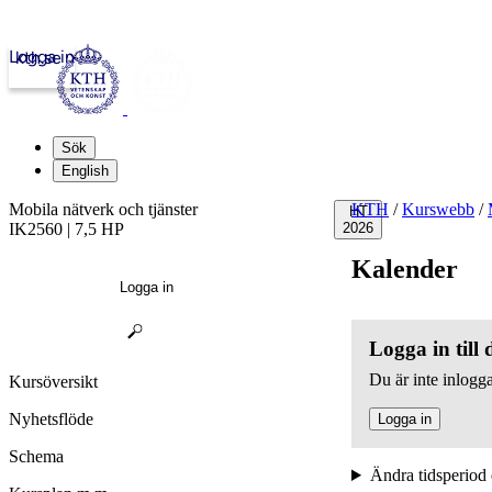
Logga in
kth.se
Sök
English
Mobila nätverk och tjänster
KTH
/
Kurswebb
/
HT
IK2560 | 7,5 HP
2026
Kalender
Logga in
Logga in till
Du är inte inlogga
Kursöversikt
Nyhetsflöde
Logga in
Schema
Ändra tidsperiod 