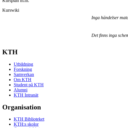
Kursplan m.m.
Kurswiki
Inga händelser mat
Det finns inga sche
KTH
Utbildning
Forskning
Samverkan
Om KTH
Student på KTH
Alumni
KTH Intranät
Organisation
KTH Biblioteket
KTH:s skolor