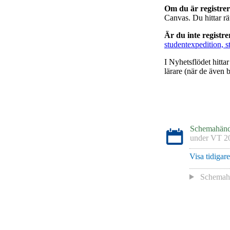
Om du är registre
Canvas. Du hittar r
Är du inte registr
studentexpedition, s
I Nyhetsflödet hitta
lärare (när de även b
Schemahänd
under
VT 2
Visa tidigar
Schemaha