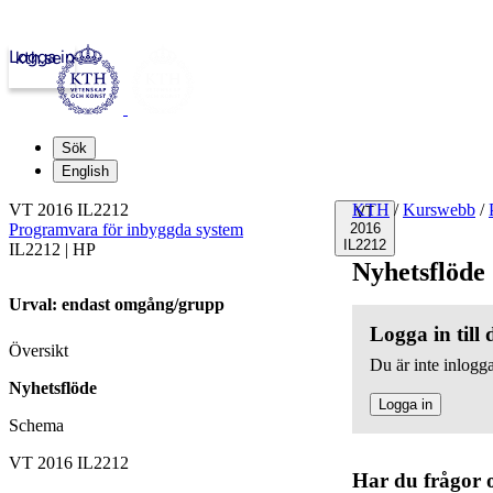
Logga in
kth.se
Sök
English
VT 2016 IL2212
KTH
/
Kurswebb
/
VT
Programvara för inbyggda system
2016
IL2212
IL2212 | HP
Nyhetsflöde
Urval: endast omgång/grupp
Logga in till
Översikt
Du är inte inlogga
Nyhetsflöde
Logga in
Schema
VT 2016 IL2212
Har du frågor 