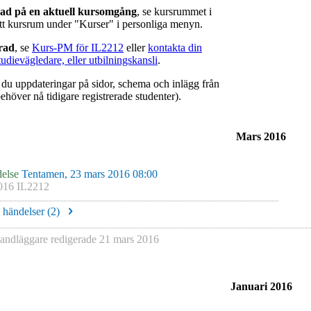
rad på en aktuell kursomgång
, se kursrummet i
ätt kursrum under "Kurser" i personliga menyn.
erad
, se
Kurs-PM för IL2212
eller
kontakta din
tudievägledare, eller utbilningskansli
.
r du uppdateringar på sidor, schema och inlägg från
ehöver nå tidigare registrerade studenter).
Mars 2016
else
Tentamen, 23 mars 2016 08:00
016 IL2212
e händelser (
2
)
ndläggare redigerade
21 mars 2016
Januari 2016