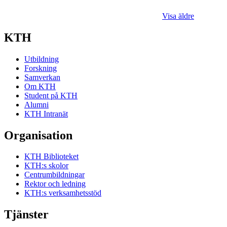
Visa äldre
KTH
Utbildning
Forskning
Samverkan
Om KTH
Student på KTH
Alumni
KTH Intranät
Organisation
KTH Biblioteket
KTH:s skolor
Centrumbildningar
Rektor och ledning
KTH:s verksamhetsstöd
Tjänster