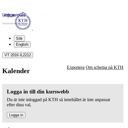
Logga in
kth.se
Sök
English
VT 2016 IL2212
Exportera
Om schema på KTH
Kalender
Logga in till din kurswebb
Du är inte inloggad på KTH så innehållet är inte anpassat
efter dina val.
Logga in