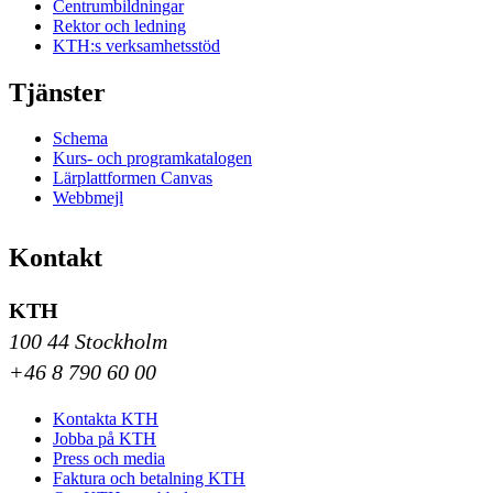
Centrumbildningar
Rektor och ledning
KTH:s verksamhetsstöd
Tjänster
Schema
Kurs- och programkatalogen
Lärplattformen Canvas
Webbmejl
Kontakt
KTH
100 44 Stockholm
+46 8 790 60 00
Kontakta KTH
Jobba på KTH
Press och media
Faktura och betalning KTH