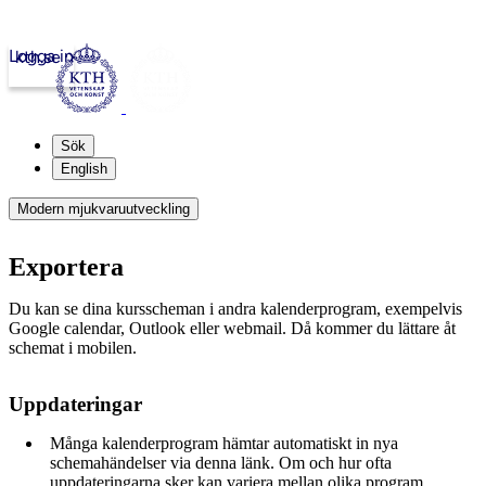
Logga in
kth.se
Sök
English
Modern mjukvaruutveckling
Exportera
Du kan se dina kursscheman i andra kalenderprogram, exempelvis
Google calendar, Outlook eller webmail. Då kommer du lättare åt
schemat i mobilen.
Uppdateringar
Många kalenderprogram hämtar automatiskt in nya
schemahändelser via denna länk. Om och hur ofta
uppdateringarna sker kan variera mellan olika program.