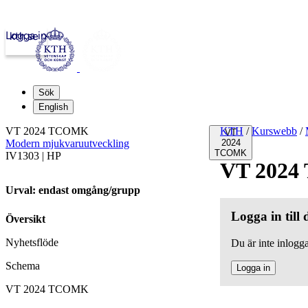
Logga in
kth.se
Sök
English
VT 2024 TCOMK
KTH
/
Kurswebb
/
VT
Modern mjukvaruutveckling
2024
TCOMK
IV1303 | HP
VT 202
Urval: endast omgång/grupp
Logga in till
Översikt
Nyhetsflöde
Du är inte inlogga
Schema
Logga in
VT 2024 TCOMK