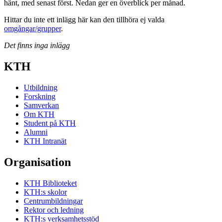
hänt, med senast först. Nedan ger en överblick per månad.
Hittar du inte ett inlägg här kan den tillhöra ej valda
omgångar/grupper
.
Det finns inga inlägg
KTH
Utbildning
Forskning
Samverkan
Om KTH
Student på KTH
Alumni
KTH Intranät
Organisation
KTH Biblioteket
KTH:s skolor
Centrumbildningar
Rektor och ledning
KTH:s verksamhetsstöd