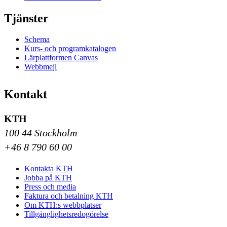
Tjänster
Schema
Kurs- och programkatalogen
Lärplattformen Canvas
Webbmejl
Kontakt
KTH
100 44 Stockholm
+46 8 790 60 00
Kontakta KTH
Jobba på KTH
Press och media
Faktura och betalning KTH
Om KTH:s webbplatser
Tillgänglighetsredogörelse