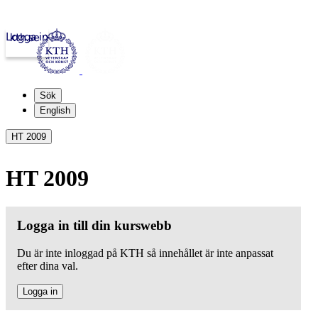
Logga in
kth.se
Sök
English
HT 2009
HT 2009
Logga in till din kurswebb
Du är inte inloggad på KTH så innehållet är inte anpassat
efter dina val.
Logga in