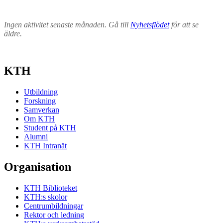
Ingen aktivitet senaste månaden. Gå till
Nyhetsflödet
för att se
äldre.
KTH
Utbildning
Forskning
Samverkan
Om KTH
Student på KTH
Alumni
KTH Intranät
Organisation
KTH Biblioteket
KTH:s skolor
Centrumbildningar
Rektor och ledning