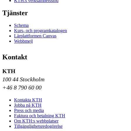
KTH:s verksamhetsstöd
Tjänster
Schema
Kurs- och programkatalogen
Lärplattformen Canvas
Webbmejl
Kontakt
KTH
100 44 Stockholm
+46 8 790 60 00
Kontakta KTH
Jobba på KTH
Press och media
Faktura och betalning KTH
Om KTH:s webbplatser
Tillgänglighetsredogörelse