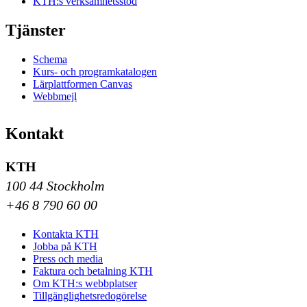
KTH:s verksamhetsstöd
Tjänster
Schema
Kurs- och programkatalogen
Lärplattformen Canvas
Webbmejl
Kontakt
KTH
100 44 Stockholm
+46 8 790 60 00
Kontakta KTH
Jobba på KTH
Press och media
Faktura och betalning KTH
Om KTH:s webbplatser
Tillgänglighetsredogörelse