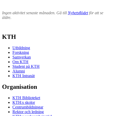
Ingen aktivitet senaste månaden. Gå till
Nyhetsflödet
för att se
äldre.
KTH
Utbildning
Forskning
Samverkan
Om KTH
Student på KTH
Alumni
KTH Intranät
Organisation
KTH Biblioteket
KTH:s skolor
Centrumbildningar
Rektor och ledning