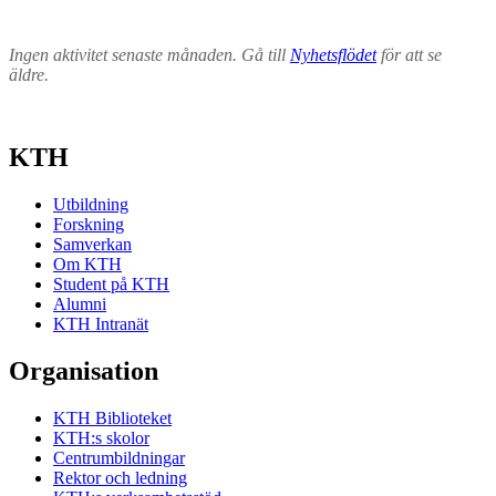
Ingen aktivitet senaste månaden. Gå till
Nyhetsflödet
för att se
äldre.
KTH
Utbildning
Forskning
Samverkan
Om KTH
Student på KTH
Alumni
KTH Intranät
Organisation
KTH Biblioteket
KTH:s skolor
Centrumbildningar
Rektor och ledning