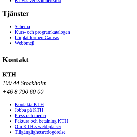
KTH:s verksamhetsstöd
Tjänster
Schema
Kurs- och programkatalogen
Lärplattformen Canvas
Webbmejl
Kontakt
KTH
100 44 Stockholm
+46 8 790 60 00
Kontakta KTH
Jobba på KTH
Press och media
Faktura och betalning KTH
Om KTH:s webbplatser
Tillgänglighetsredogörelse