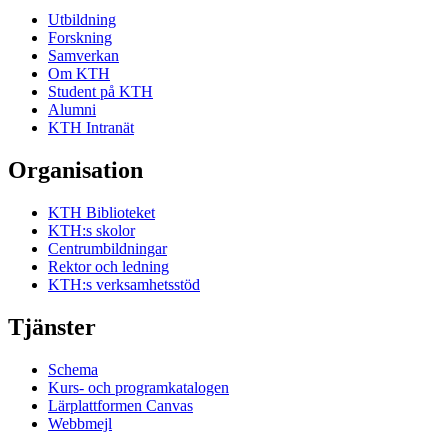
Utbildning
Forskning
Samverkan
Om KTH
Student på KTH
Alumni
KTH Intranät
Organisation
KTH Biblioteket
KTH:s skolor
Centrumbildningar
Rektor och ledning
KTH:s verksamhetsstöd
Tjänster
Schema
Kurs- och programkatalogen
Lärplattformen Canvas
Webbmejl