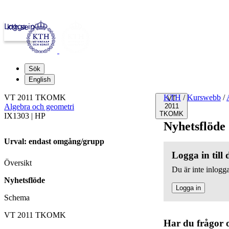
Logga in
kth.se
Sök
English
VT 2011 TKOMK
KTH
/
Kurswebb
/
VT
Algebra och geometri
2011
TKOMK
IX1303 | HP
Nyhetsflöde
Urval: endast omgång/grupp
Logga in till
Översikt
Du är inte inlogga
Nyhetsflöde
Logga in
Schema
VT 2011 TKOMK
Har du frågor 