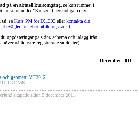
rad på en aktuell kursomgång
, se kursrummet i
ätt kursrum under "Kurser" i personliga menyn.
erad
, se
Kurs-PM för IX1303
eller
kontakta din
tudievägledare, eller utbilningskansli
.
r du uppdateringar på sidor, schema och inlägg från
ehöver nå tidigare registrerade studenter).
December 2011
a och geometri VT2012
011 TKOMK
erlund
skapade sidan
5 december 2011