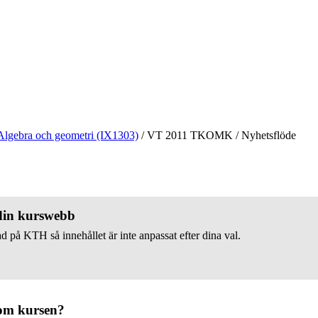
Algebra och geometri (IX1303)
/
VT 2011 TKOMK
/
Nyhetsflöde
 din kurswebb
d på KTH så innehållet är inte anpassat efter dina val.
om kursen?