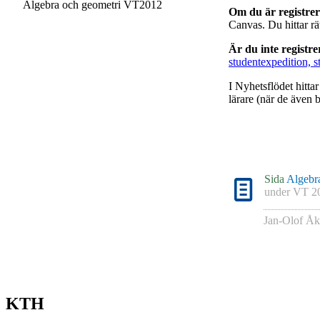
Algebra och geometri VT2012
Om du är registre
Canvas. Du hittar r
Är du inte registr
studentexpedition, s
I Nyhetsflödet hitta
lärare (när de även b
Sida
Algebr
under
VT 2
Jan-Olof Åk
KTH