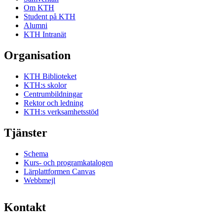
Om KTH
Student på KTH
Alumni
KTH Intranät
Organisation
KTH Biblioteket
KTH:s skolor
Centrumbildningar
Rektor och ledning
KTH:s verksamhetsstöd
Tjänster
Schema
Kurs- och programkatalogen
Lärplattformen Canvas
Webbmejl
Kontakt