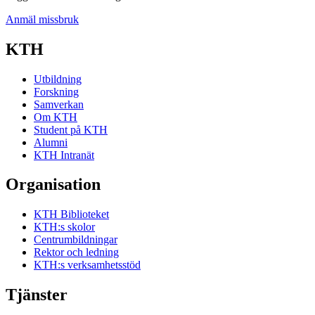
Anmäl missbruk
KTH
Utbildning
Forskning
Samverkan
Om KTH
Student på KTH
Alumni
KTH Intranät
Organisation
KTH Biblioteket
KTH:s skolor
Centrumbildningar
Rektor och ledning
KTH:s verksamhetsstöd
Tjänster