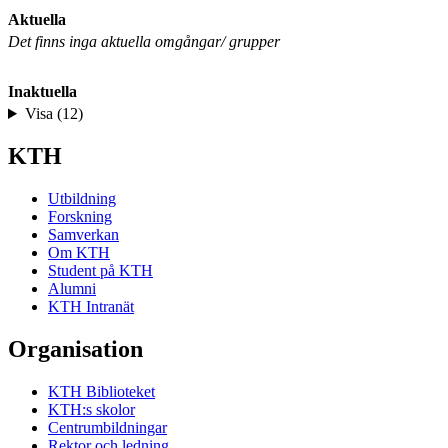
Aktuella
Det finns inga aktuella omgångar/ grupper
Inaktuella
Visa (12)
KTH
Utbildning
Forskning
Samverkan
Om KTH
Student på KTH
Alumni
KTH Intranät
Organisation
KTH Biblioteket
KTH:s skolor
Centrumbildningar
Rektor och ledning