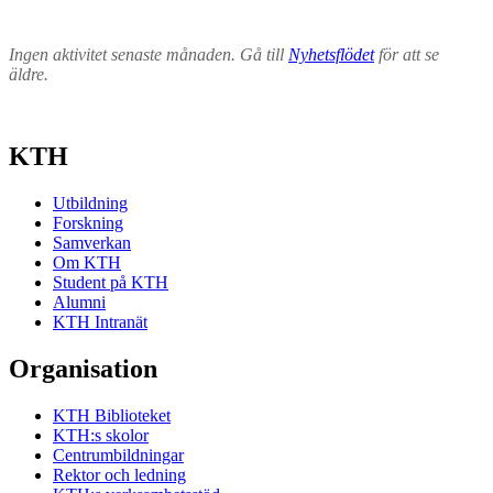
Ingen aktivitet senaste månaden. Gå till
Nyhetsflödet
för att se
äldre.
KTH
Utbildning
Forskning
Samverkan
Om KTH
Student på KTH
Alumni
KTH Intranät
Organisation
KTH Biblioteket
KTH:s skolor
Centrumbildningar
Rektor och ledning