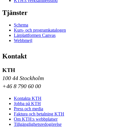
KTH:s verksamhetsstöd
Tjänster
Schema
Kurs- och programkatalogen
Lärplattformen Canvas
Webbmejl
Kontakt
KTH
100 44 Stockholm
+46 8 790 60 00
Kontakta KTH
Jobba på KTH
Press och media
Faktura och betalning KTH
Om KTH:s webbplatser
Tillgänglighetsredogörelse