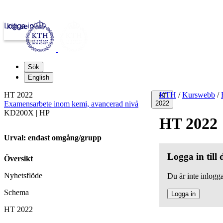
Logga in
kth.se
Sök
English
HT 2022
KTH
/
Kurswebb
/
HT
Examensarbete inom kemi, avancerad nivå
2022
KD200X | HP
HT 2022
Urval: endast omgång/grupp
Logga in till
Översikt
Nyhetsflöde
Du är inte inlogga
Schema
Logga in
HT 2022