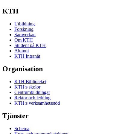
KTH
Utbildning
Forskning
Samverkan
Om KTH
Student på KTH
Alumni
KTH Intranät
Organisation
KTH Biblioteket
KTH:s skolor
Centrumbildningar
Rektor och ledning
KTH:s verksamhetsstöd
Tjänster
Schema
Kurs- och programkatalogen