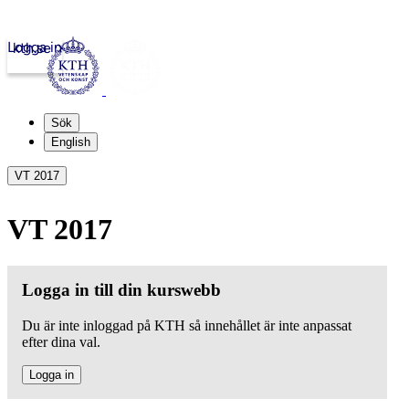
Logga in
kth.se
Sök
English
VT 2017
VT 2017
Logga in till din kurswebb
Du är inte inloggad på KTH så innehållet är inte anpassat
efter dina val.
Logga in