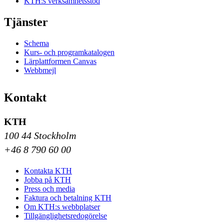
KTH:s verksamhetsstöd
Tjänster
Schema
Kurs- och programkatalogen
Lärplattformen Canvas
Webbmejl
Kontakt
KTH
100 44 Stockholm
+46 8 790 60 00
Kontakta KTH
Jobba på KTH
Press och media
Faktura och betalning KTH
Om KTH:s webbplatser
Tillgänglighetsredogörelse