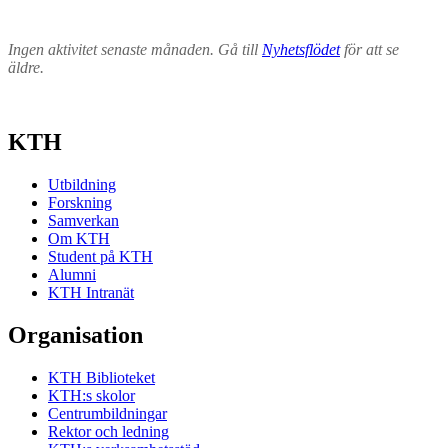
Ingen aktivitet senaste månaden. Gå till
Nyhetsflödet
för att se
äldre.
KTH
Utbildning
Forskning
Samverkan
Om KTH
Student på KTH
Alumni
KTH Intranät
Organisation
KTH Biblioteket
KTH:s skolor
Centrumbildningar
Rektor och ledning