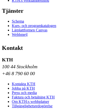
KTH:s verksamhetsstöd
Tjänster
Schema
Kurs- och programkatalogen
Lärplattformen Canvas
Webbmejl
Kontakt
KTH
100 44 Stockholm
+46 8 790 60 00
Kontakta KTH
Jobba på KTH
Press och media
Faktura och betalning KTH
Om KTH:s webbplatser
Tillgänglighetsredogörelse