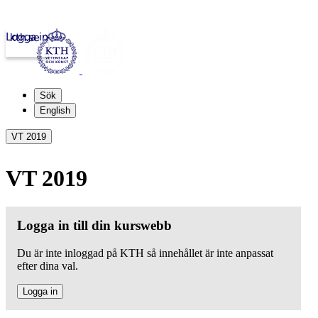
Logga in
kth.se
Sök
English
VT 2019
VT 2019
Logga in till din kurswebb
Du är inte inloggad på KTH så innehållet är inte anpassat
efter dina val.
Logga in