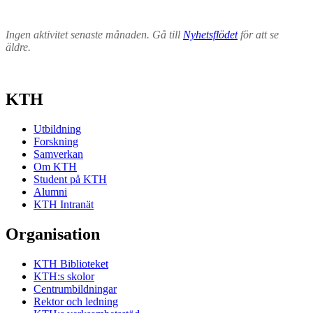
Ingen aktivitet senaste månaden. Gå till
Nyhetsflödet
för att se
äldre.
KTH
Utbildning
Forskning
Samverkan
Om KTH
Student på KTH
Alumni
KTH Intranät
Organisation
KTH Biblioteket
KTH:s skolor
Centrumbildningar
Rektor och ledning