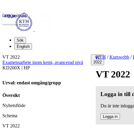
Logga in
kth.se
Sök
English
VT 2022
KTH
/
Kurswebb
/
VT
Examensarbete inom kemi, avancerad nivå
2022
KD200X | HP
VT 2022
Urval: endast omgång/grupp
Logga in till
Översikt
Nyhetsflöde
Du är inte inlogga
Schema
Logga in
VT 2022