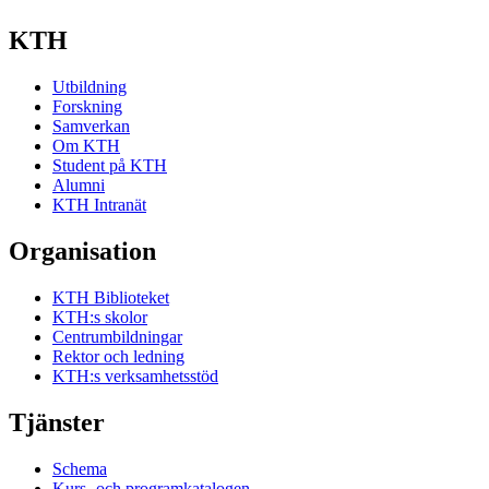
KTH
Utbildning
Forskning
Samverkan
Om KTH
Student på KTH
Alumni
KTH Intranät
Organisation
KTH Biblioteket
KTH:s skolor
Centrumbildningar
Rektor och ledning
KTH:s verksamhetsstöd
Tjänster
Schema
Kurs- och programkatalogen