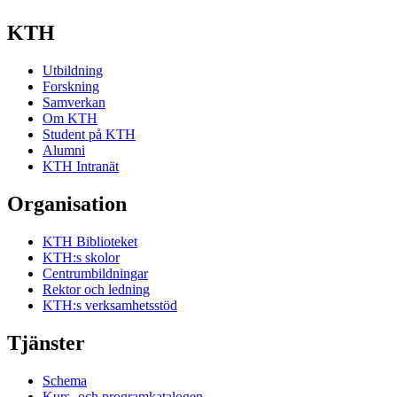
KTH
Utbildning
Forskning
Samverkan
Om KTH
Student på KTH
Alumni
KTH Intranät
Organisation
KTH Biblioteket
KTH:s skolor
Centrumbildningar
Rektor och ledning
KTH:s verksamhetsstöd
Tjänster
Schema
Kurs- och programkatalogen