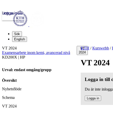
Logga in
kth.se
Sök
English
VT 2024
KTH
/
Kurswebb
/
VT
Examensarbete inom kemi, avancerad nivå
2024
KD200X | HP
VT 2024
Urval: endast omgång/grupp
Logga in till
Översikt
Nyhetsflöde
Du är inte inlogga
Schema
Logga in
VT 2024