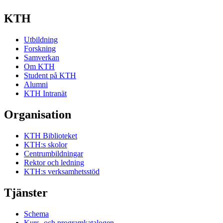
KTH
Utbildning
Forskning
Samverkan
Om KTH
Student på KTH
Alumni
KTH Intranät
Organisation
KTH Biblioteket
KTH:s skolor
Centrumbildningar
Rektor och ledning
KTH:s verksamhetsstöd
Tjänster
Schema
Kurs- och programkatalogen