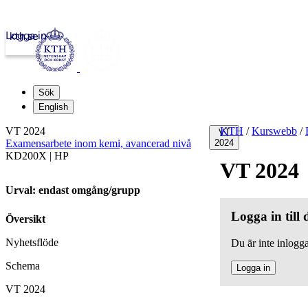
Logga in
kth.se
Sök
English
VT 2024
KTH
/
Kurswebb
/
VT
Examensarbete inom kemi, avancerad nivå
2024
KD200X | HP
VT 2024
Urval: endast omgång/grupp
Logga in till
Översikt
Nyhetsflöde
Du är inte inlogga
Schema
Logga in
VT 2024