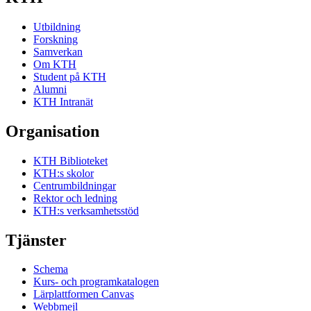
Utbildning
Forskning
Samverkan
Om KTH
Student på KTH
Alumni
KTH Intranät
Organisation
KTH Biblioteket
KTH:s skolor
Centrumbildningar
Rektor och ledning
KTH:s verksamhetsstöd
Tjänster
Schema
Kurs- och programkatalogen
Lärplattformen Canvas
Webbmejl