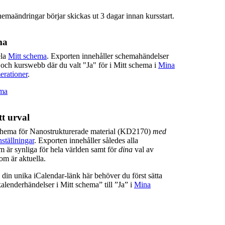
hemaändringar börjar skickas ut 3 dagar innan kursstart.
ma
ela
Mitt schema
. Exporten innehåller schemahändelser
 och kurswebb där du valt "Ja" för i Mitt schema i
Mina
erationer
.
ema
t urval
chema för Nanostrukturerade material (KD2170)
med
ställningar
. Exporten innehåller således alla
 är synliga för hela världen samt för
dina
val av
m är aktuella.
ill din unika iCalendar-länk här behöver du först sätta
lenderhändelser i Mitt schema” till ”Ja” i
Mina