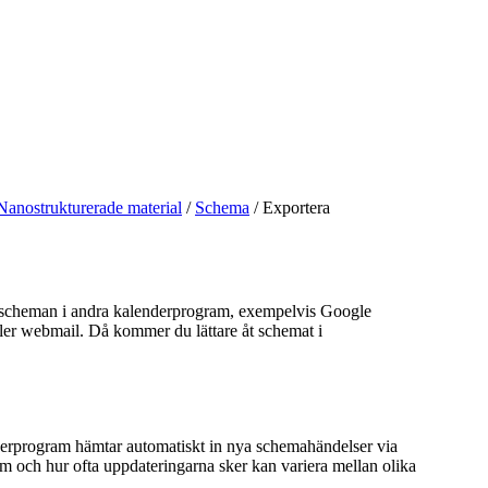
Nanostrukturerade material
/
Schema
/
Exportera
sscheman i andra kalenderprogram, exempelvis Google
ller webmail. Då kommer du lättare åt schemat i
rprogram hämtar automatiskt in nya schemahändelser via
m och hur ofta uppdateringarna sker kan variera mellan olika