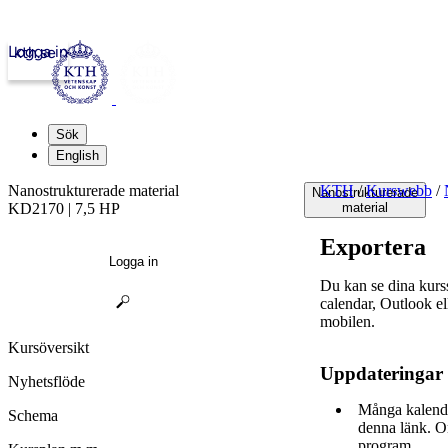
Logga in
kth.se
Sök
English
Nanostrukturerade material
KTH
/
Kurswebb
/
Nanostrukturerade
KD2170 | 7,5 HP
material
Exportera
Logga in
Du kan se dina kur
calendar, Outlook e
mobilen.
Kursöversikt
Uppdateringar
Nyhetsflöde
Många kalende
Schema
denna länk. O
program.