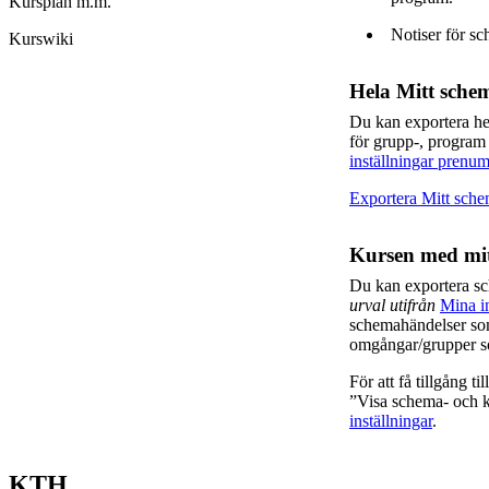
Kursplan m.m.
Notiser för sc
Kurswiki
Hela Mitt sche
Du kan exportera h
för grupp-, program
inställningar prenum
Exportera Mitt sch
Kursen med mit
Du kan exportera s
urval utifrån
Mina in
schemahändelser som
omgångar/grupper so
För att få tillgång t
”Visa schema- och ka
inställningar
.
KTH