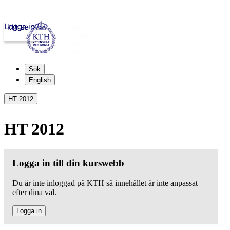
Logga in
kth.se
Sök
English
HT 2012
HT 2012
Logga in till din kurswebb
Du är inte inloggad på KTH så innehållet är inte anpassat
efter dina val.
Logga in