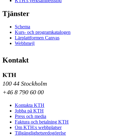
KTH:s verksamhetsstöd
Tjänster
Schema
Kurs- och programkatalogen
Lärplattformen Canvas
Webbmejl
Kontakt
KTH
100 44 Stockholm
+46 8 790 60 00
Kontakta KTH
Jobba på KTH
Press och media
Faktura och betalning KTH
Om KTH:s webbplatser
Tillgänglighetsredogörelse