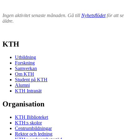
Ingen aktivitet senaste månaden. Gå till
Nyhetsflödet
för att se
äldre.
KTH
Utbildning
Forskning
Samverkan
Om KTH
Student på KTH
Alumni
KTH Intranät
Organisation
KTH Biblioteket
KTH:s skolor
Centrumbildningar
Rektor och ledning