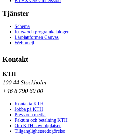
KTH:s verksamhetsstöd
Tjänster
Schema
Kurs- och programkatalogen
Lärplattformen Canvas
Webbmejl
Kontakt
KTH
100 44 Stockholm
+46 8 790 60 00
Kontakta KTH
Jobba på KTH
Press och media
Faktura och betalning KTH
Om KTH:s webbplatser
Tillgänglighetsredogörelse