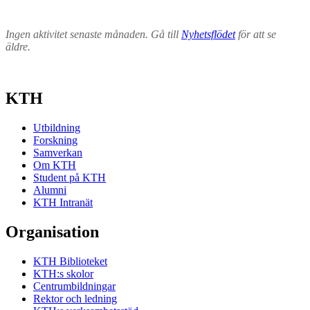
Ingen aktivitet senaste månaden. Gå till
Nyhetsflödet
för att se
äldre.
KTH
Utbildning
Forskning
Samverkan
Om KTH
Student på KTH
Alumni
KTH Intranät
Organisation
KTH Biblioteket
KTH:s skolor
Centrumbildningar
Rektor och ledning