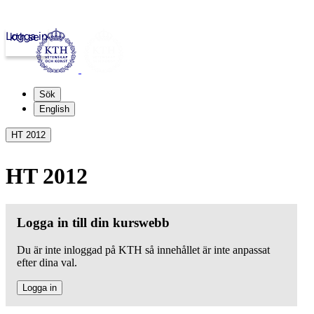
Logga in
kth.se
Sök
English
HT 2012
HT 2012
Logga in till din kurswebb
Du är inte inloggad på KTH så innehållet är inte anpassat
efter dina val.
Logga in