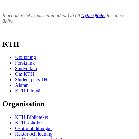
Ingen aktivitet senaste månaden. Gå till
Nyhetsflödet
för att se
äldre.
KTH
Utbildning
Forskning
Samverkan
Om KTH
Student på KTH
Alumni
KTH Intranät
Organisation
KTH Biblioteket
KTH:s skolor
Centrumbildningar
Rektor och ledning