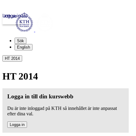
Logga in
kth.se
Sök
English
HT 2014
HT 2014
Logga in till din kurswebb
Du är inte inloggad på KTH så innehållet är inte anpassat
efter dina val.
Logga in