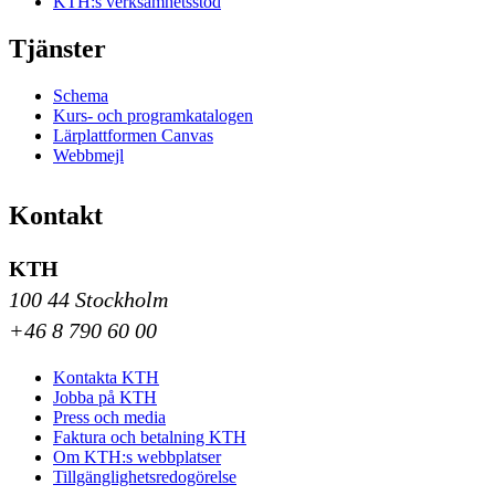
KTH:s verksamhetsstöd
Tjänster
Schema
Kurs- och programkatalogen
Lärplattformen Canvas
Webbmejl
Kontakt
KTH
100 44 Stockholm
+46 8 790 60 00
Kontakta KTH
Jobba på KTH
Press och media
Faktura och betalning KTH
Om KTH:s webbplatser
Tillgänglighetsredogörelse