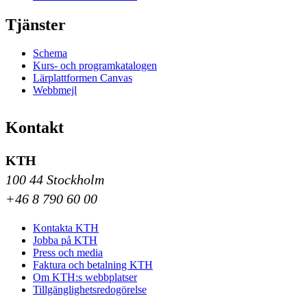
Tjänster
Schema
Kurs- och programkatalogen
Lärplattformen Canvas
Webbmejl
Kontakt
KTH
100 44 Stockholm
+46 8 790 60 00
Kontakta KTH
Jobba på KTH
Press och media
Faktura och betalning KTH
Om KTH:s webbplatser
Tillgänglighetsredogörelse