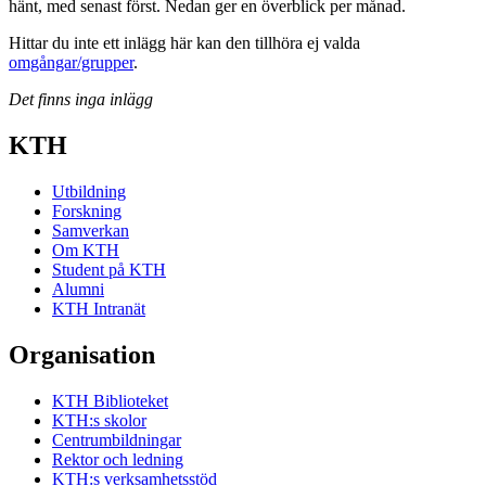
hänt, med senast först. Nedan ger en överblick per månad.
Hittar du inte ett inlägg här kan den tillhöra ej valda
omgångar/grupper
.
Det finns inga inlägg
KTH
Utbildning
Forskning
Samverkan
Om KTH
Student på KTH
Alumni
KTH Intranät
Organisation
KTH Biblioteket
KTH:s skolor
Centrumbildningar
Rektor och ledning
KTH:s verksamhetsstöd