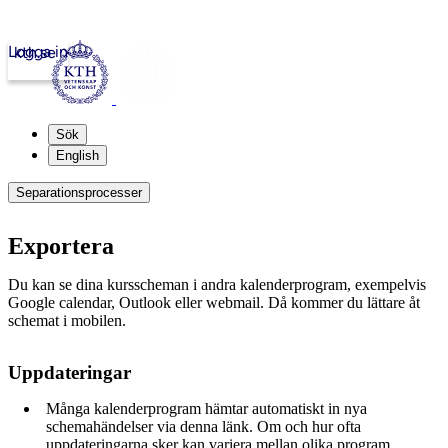
Logga in
kth.se
Sök
English
Separationsprocesser
Exportera
Du kan se dina kursscheman i andra kalenderprogram, exempelvis
Google calendar, Outlook eller webmail. Då kommer du lättare åt
schemat i mobilen.
Uppdateringar
Många kalenderprogram hämtar automatiskt in nya
schemahändelser via denna länk. Om och hur ofta
uppdateringarna sker kan variera mellan olika program.