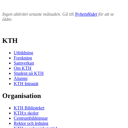
Ingen aktivitet senaste månaden. Gå till
Nyhetsflödet
för att se
äldre.
KTH
Utbildning
Forskning
Samverkan
Om KTH
Student på KTH
Alumni
KTH Intranät
Organisation
KTH Biblioteket
KTH:s skolor
Centrumbildningar
Rektor och ledning