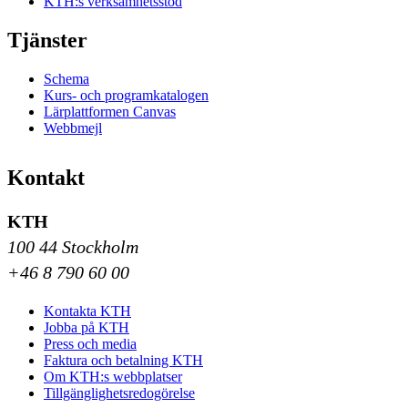
KTH:s verksamhetsstöd
Tjänster
Schema
Kurs- och programkatalogen
Lärplattformen Canvas
Webbmejl
Kontakt
KTH
100 44 Stockholm
+46 8 790 60 00
Kontakta KTH
Jobba på KTH
Press och media
Faktura och betalning KTH
Om KTH:s webbplatser
Tillgänglighetsredogörelse