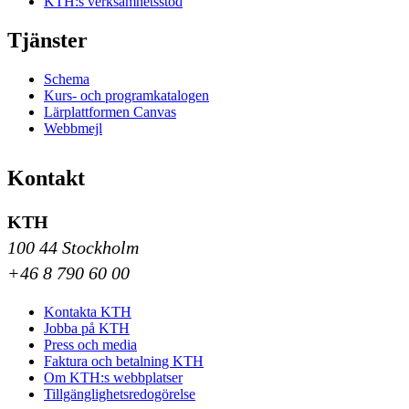
KTH:s verksamhetsstöd
Tjänster
Schema
Kurs- och programkatalogen
Lärplattformen Canvas
Webbmejl
Kontakt
KTH
100 44 Stockholm
+46 8 790 60 00
Kontakta KTH
Jobba på KTH
Press och media
Faktura och betalning KTH
Om KTH:s webbplatser
Tillgänglighetsredogörelse