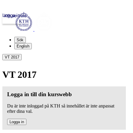
Logga in
kth.se
Sök
English
VT 2017
VT 2017
Logga in till din kurswebb
Du är inte inloggad på KTH så innehållet är inte anpassat
efter dina val.
Logga in