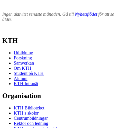
Ingen aktivitet senaste månaden. Gå till
Nyhetsflödet
för att se
äldre.
KTH
Utbildning
Forskning
Samverkan
Om KTH
Student på KTH
Alumni
KTH Intranät
Organisation
KTH Biblioteket
KTH:s skolor
Centrumbildningar
Rektor och ledning