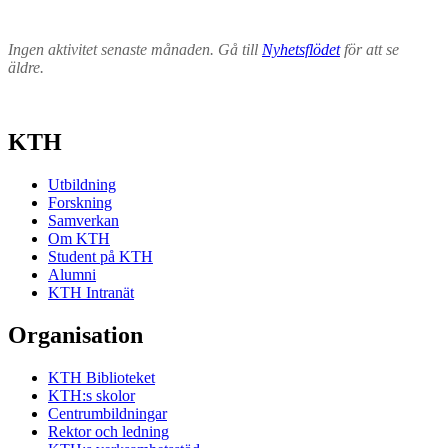
Ingen aktivitet senaste månaden. Gå till
Nyhetsflödet
för att se
äldre.
KTH
Utbildning
Forskning
Samverkan
Om KTH
Student på KTH
Alumni
KTH Intranät
Organisation
KTH Biblioteket
KTH:s skolor
Centrumbildningar
Rektor och ledning