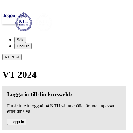
Logga in
kth.se
Sök
English
VT 2024
VT 2024
Logga in till din kurswebb
Du är inte inloggad på KTH så innehållet är inte anpassat
efter dina val.
Logga in