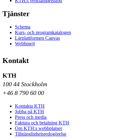
KTH:s verksamhetsstöd
Tjänster
Schema
Kurs- och programkatalogen
Lärplattformen Canvas
Webbmejl
Kontakt
KTH
100 44 Stockholm
+46 8 790 60 00
Kontakta KTH
Jobba på KTH
Press och media
Faktura och betalning KTH
Om KTH:s webbplatser
Tillgänglighetsredogörelse