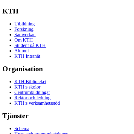
KTH
Utbildning
Forskning
Samverkan
Om KTH
Student på KTH
Alumni
KTH Intranät
Organisation
KTH Biblioteket
KTH:s skolor
Centrumbildningar
Rektor och ledning
KTH:s verksamhetsstöd
Tjänster
Schema
Kurs- och programkatalogen