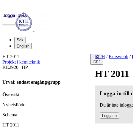
Logga in
kth.se
Sök
English
HT 2011
KTH
/
Kurswebb
/
HT
Projekt i kemiteknik
2011
KE2920 | HP
HT 2011
Urval: endast omgång/grupp
Logga in till
Översikt
Nyhetsflöde
Du är inte inlogga
Schema
Logga in
HT 2011