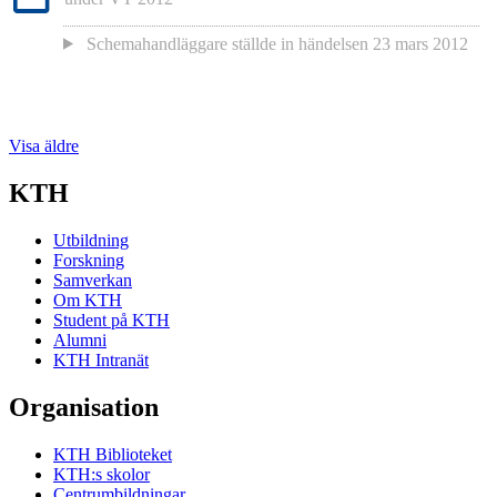
Schemahandläggare
ställde in händelsen
23 mars 2012
Visa äldre
KTH
Utbildning
Forskning
Samverkan
Om KTH
Student på KTH
Alumni
KTH Intranät
Organisation
KTH Biblioteket
KTH:s skolor
Centrumbildningar