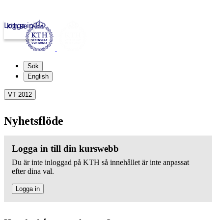
Logga in
kth.se
Sök
English
VT 2012
Nyhetsflöde
Logga in till din kurswebb
Du är inte inloggad på KTH så innehållet är inte anpassat
efter dina val.
Logga in