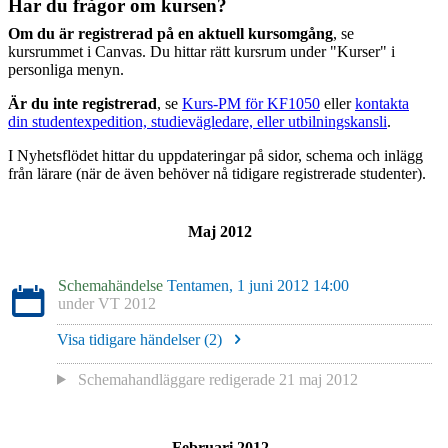
Har du frågor om kursen?
Om du är registrerad på en aktuell kursomgång
, se
kursrummet i Canvas. Du hittar rätt kursrum under "Kurser" i
personliga menyn.
Är du inte registrerad
, se
Kurs-PM för KF1050
eller
kontakta
din studentexpedition, studievägledare, eller utbilningskansli
.
I Nyhetsflödet hittar du uppdateringar på sidor, schema och inlägg
från lärare (när de även behöver nå tidigare registrerade studenter).
Maj 2012
Schemahändelse
Tentamen, 1 juni 2012 14:00
under
VT 2012
Visa tidigare händelser (
2
)
Schemahandläggare redigerade
21 maj 2012
Februari 2012