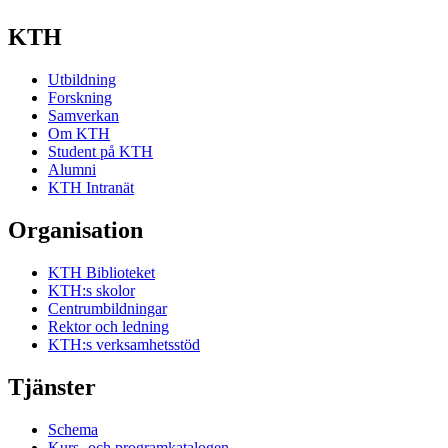
KTH
Utbildning
Forskning
Samverkan
Om KTH
Student på KTH
Alumni
KTH Intranät
Organisation
KTH Biblioteket
KTH:s skolor
Centrumbildningar
Rektor och ledning
KTH:s verksamhetsstöd
Tjänster
Schema
Kurs- och programkatalogen