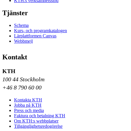
KTH:s verksamhetsstöd
Tjänster
Schema
Kurs- och programkatalogen
Lärplattformen Canvas
Webbmejl
Kontakt
KTH
100 44 Stockholm
+46 8 790 60 00
Kontakta KTH
Jobba på KTH
Press och media
Faktura och betalning KTH
Om KTH:s webbplatser
Tillgänglighetsredogörelse