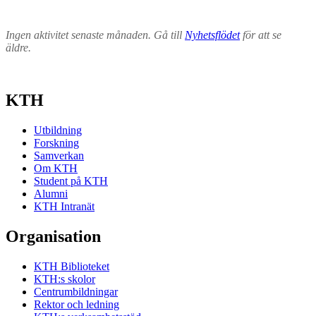
Ingen aktivitet senaste månaden. Gå till
Nyhetsflödet
för att se
äldre.
KTH
Utbildning
Forskning
Samverkan
Om KTH
Student på KTH
Alumni
KTH Intranät
Organisation
KTH Biblioteket
KTH:s skolor
Centrumbildningar
Rektor och ledning