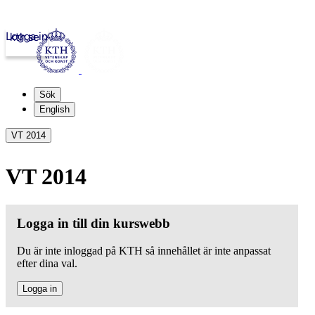
Logga in
kth.se
Sök
English
VT 2014
VT 2014
Logga in till din kurswebb
Du är inte inloggad på KTH så innehållet är inte anpassat
efter dina val.
Logga in