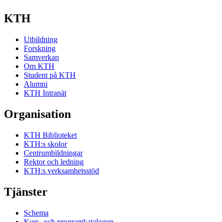
KTH
Utbildning
Forskning
Samverkan
Om KTH
Student på KTH
Alumni
KTH Intranät
Organisation
KTH Biblioteket
KTH:s skolor
Centrumbildningar
Rektor och ledning
KTH:s verksamhetsstöd
Tjänster
Schema
Kurs- och programkatalogen