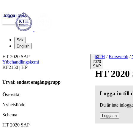
Logga in
kth.se
Sök
English
HT 2020 SAP
KTH
/
Kurswebb
/
HT
Ytbehandlingskemi
2020
SAP
KF2150 | HP
HT 2020
Urval: endast omgång/grupp
Logga in till
Översikt
Nyhetsflöde
Du är inte inlogga
Schema
Logga in
HT 2020 SAP