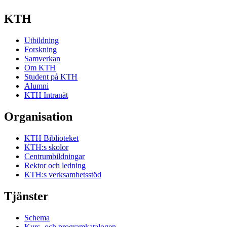
KTH
Utbildning
Forskning
Samverkan
Om KTH
Student på KTH
Alumni
KTH Intranät
Organisation
KTH Biblioteket
KTH:s skolor
Centrumbildningar
Rektor och ledning
KTH:s verksamhetsstöd
Tjänster
Schema
Kurs- och programkatalogen