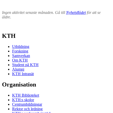
Ingen aktivitet senaste månaden. Gå till
Nyhetsflödet
för att se
äldre.
KTH
Utbildning
Forskning
Samverkan
Om KTH
Student på KTH
Alumni
KTH Intranät
Organisation
KTH Biblioteket
KTH:s skolor
Centrumbildningar
Rektor och ledning