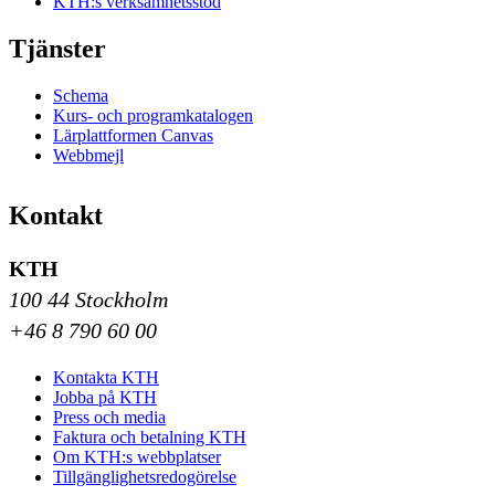
KTH:s verksamhetsstöd
Tjänster
Schema
Kurs- och programkatalogen
Lärplattformen Canvas
Webbmejl
Kontakt
KTH
100 44 Stockholm
+46 8 790 60 00
Kontakta KTH
Jobba på KTH
Press och media
Faktura och betalning KTH
Om KTH:s webbplatser
Tillgänglighetsredogörelse