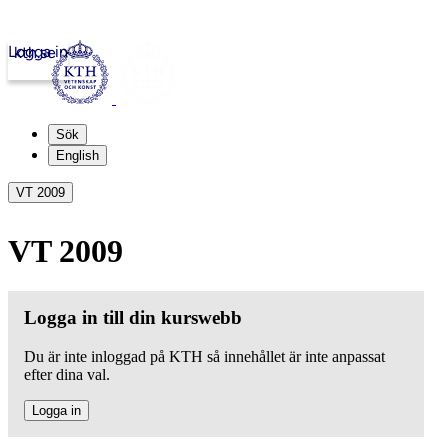
Logga in
kth.se
Sök
English
VT 2009
VT 2009
Logga in till din kurswebb
Du är inte inloggad på KTH så innehållet är inte anpassat
efter dina val.
Logga in