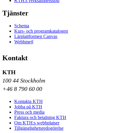
KTH:s verksamhetsstöd
Tjänster
Schema
Kurs- och programkatalogen
Lärplattformen Canvas
Webbmejl
Kontakt
KTH
100 44 Stockholm
+46 8 790 60 00
Kontakta KTH
Jobba på KTH
Press och media
Faktura och betalning KTH
Om KTH:s webbplatser
Tillgänglighetsredogörelse