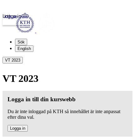
Logga in
kth.se
Sök
English
VT 2023
VT 2023
Logga in till din kurswebb
Du är inte inloggad på KTH så innehållet är inte anpassat
efter dina val.
Logga in