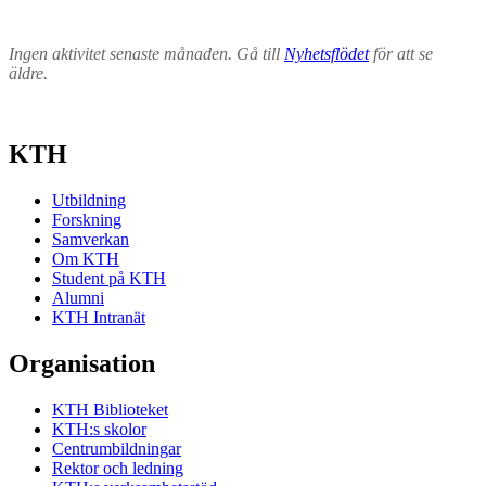
Ingen aktivitet senaste månaden. Gå till
Nyhetsflödet
för att se
äldre.
KTH
Utbildning
Forskning
Samverkan
Om KTH
Student på KTH
Alumni
KTH Intranät
Organisation
KTH Biblioteket
KTH:s skolor
Centrumbildningar
Rektor och ledning