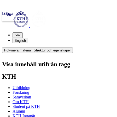
Logga in
kth.se
Sök
English
Polymera material: Struktur och egenskaper
Visa innehåll utifrån tagg
KTH
Utbildning
Forskning
Samverkan
Om KTH
Student på KTH
Alumni
KTH Intranät