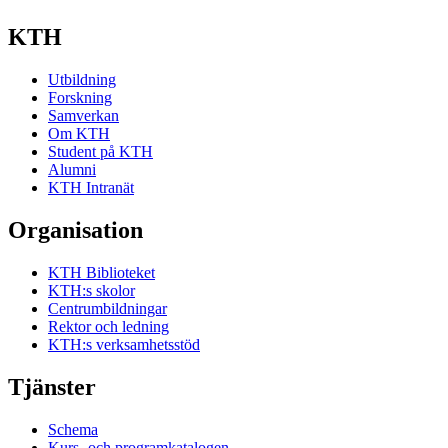
KTH
Utbildning
Forskning
Samverkan
Om KTH
Student på KTH
Alumni
KTH Intranät
Organisation
KTH Biblioteket
KTH:s skolor
Centrumbildningar
Rektor och ledning
KTH:s verksamhetsstöd
Tjänster
Schema
Kurs- och programkatalogen