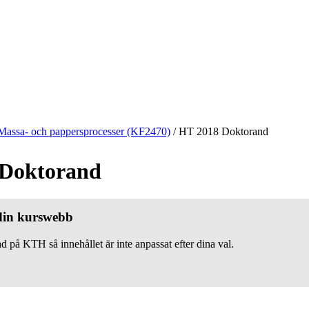
Massa- och pappersprocesser (KF2470)
/
HT 2018 Doktorand
 Doktorand
 din kurswebb
d på KTH så innehållet är inte anpassat efter dina val.