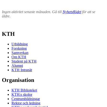
Ingen aktivitet senaste månaden. Gå till
Nyhetsflödet
för att se
äldre.
KTH
Utbildning
Forskning
Samverkan
Om KTH
Student på KTH
Alumni
KTH Intranät
Organisation
KTH Biblioteket
KTH:s skolor
Centrumbildningar
Rektor och ledning