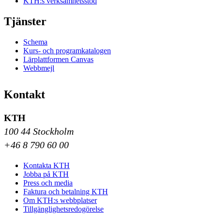
KTH:s verksamhetsstöd
Tjänster
Schema
Kurs- och programkatalogen
Lärplattformen Canvas
Webbmejl
Kontakt
KTH
100 44 Stockholm
+46 8 790 60 00
Kontakta KTH
Jobba på KTH
Press och media
Faktura och betalning KTH
Om KTH:s webbplatser
Tillgänglighetsredogörelse