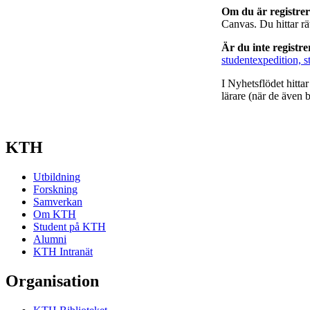
Om du är registre
Canvas. Du hittar r
Är du inte registr
studentexpedition, s
I Nyhetsflödet hitta
lärare (när de även b
KTH
Utbildning
Forskning
Samverkan
Om KTH
Student på KTH
Alumni
KTH Intranät
Organisation