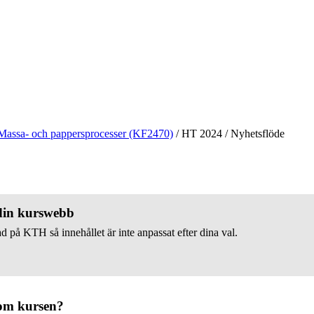
Massa- och pappersprocesser (KF2470)
/
HT 2024
/
Nyhetsflöde
 din kurswebb
d på KTH så innehållet är inte anpassat efter dina val.
om kursen?