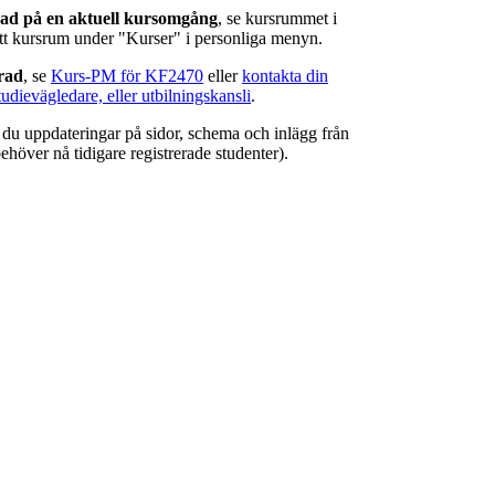
rad på en aktuell kursomgång
, se kursrummet i
ätt kursrum under "Kurser" i personliga menyn.
erad
, se
Kurs-PM för KF2470
eller
kontakta din
tudievägledare, eller utbilningskansli
.
r du uppdateringar på sidor, schema och inlägg från
ehöver nå tidigare registrerade studenter).