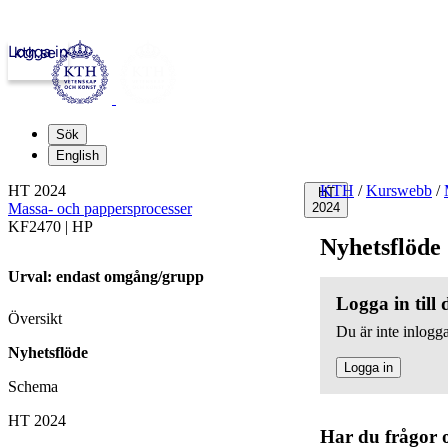
Logga in
kth.se
Sök
English
HT 2024
KTH
/
Kurswebb
/
HT
Massa- och pappersprocesser
2024
KF2470 | HP
Nyhetsflöde
Urval: endast omgång/grupp
Logga in till
Översikt
Du är inte inlogga
Nyhetsflöde
Logga in
Schema
HT 2024
Har du frågor 