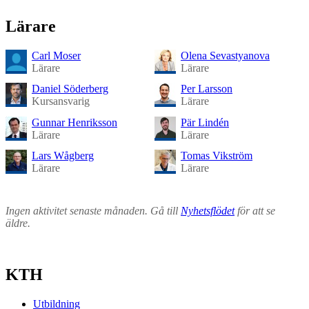
Lärare
Carl Moser
Olena Sevastyanova
Lärare
Lärare
Daniel Söderberg
Per Larsson
Kursansvarig
Lärare
Gunnar Henriksson
Pär Lindén
Lärare
Lärare
Lars Wågberg
Tomas Vikström
Lärare
Lärare
Ingen aktivitet senaste månaden. Gå till
Nyhetsflödet
för att se
äldre.
KTH
Utbildning