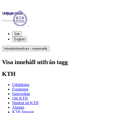
Logga in
kth.se
Sök
English
Introduktionskurs i matematik
Visa innehåll utifrån tagg
KTH
Utbildning
Forskning
Samverkan
Om KTH
Student på KTH
Alumni
KTH Intranät