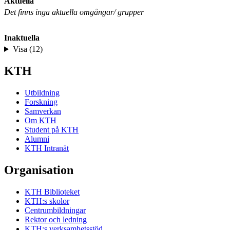
Aktuella
Det finns inga aktuella omgångar/ grupper
Inaktuella
Visa (12)
KTH
Utbildning
Forskning
Samverkan
Om KTH
Student på KTH
Alumni
KTH Intranät
Organisation
KTH Biblioteket
KTH:s skolor
Centrumbildningar
Rektor och ledning
KTH:s verksamhetsstöd