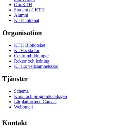
Om KTH
Student på KTH
Alumni
KTH Intranät
Organisation
KTH Biblioteket
KTH:s skolor
Centrumbildningar
Rektor och ledning
KTH:s verksamhetsstöd
Tjänster
Schema
Kurs- och programkatalogen
Lärplattformen Canvas
Webbmejl
Kontakt