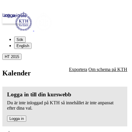
Logga in
kth.se
Sök
English
HT 2015
Exportera
Om schema på KTH
Kalender
Logga in till din kurswebb
Du är inte inloggad på KTH så innehållet är inte anpassat
efter dina val.
Logga in