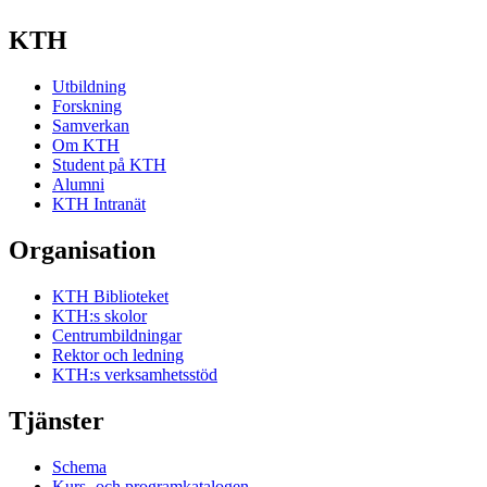
KTH
Utbildning
Forskning
Samverkan
Om KTH
Student på KTH
Alumni
KTH Intranät
Organisation
KTH Biblioteket
KTH:s skolor
Centrumbildningar
Rektor och ledning
KTH:s verksamhetsstöd
Tjänster
Schema
Kurs- och programkatalogen