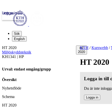
Logga in
kth.se
Sök
English
HT 2020
KTH
/
Kurswebb
/
HT
Miljöskyddsteknik
2020
KH1341 | HP
HT 2020
Urval: endast omgång/grupp
Logga in till
Översikt
Nyhetsflöde
Du är inte inlogga
Schema
Logga in
HT 2020