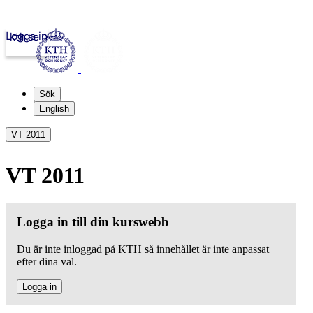
Logga in
kth.se
Sök
English
VT 2011
VT 2011
Logga in till din kurswebb
Du är inte inloggad på KTH så innehållet är inte anpassat
efter dina val.
Logga in