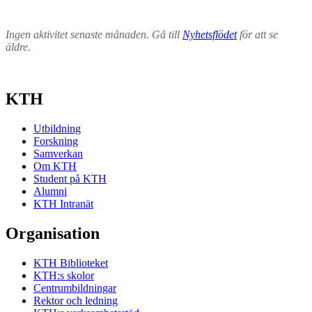
Ingen aktivitet senaste månaden. Gå till
Nyhetsflödet
för att se
äldre.
KTH
Utbildning
Forskning
Samverkan
Om KTH
Student på KTH
Alumni
KTH Intranät
Organisation
KTH Biblioteket
KTH:s skolor
Centrumbildningar
Rektor och ledning