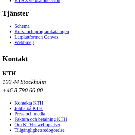
KTH:s verksamhetsstöd
Tjänster
Schema
Kurs- och programkatalogen
Lärplattformen Canvas
Webbmejl
Kontakt
KTH
100 44 Stockholm
+46 8 790 60 00
Kontakta KTH
Jobba på KTH
Press och media
Faktura och betalning KTH
Om KTH:s webbplatser
Tillgänglighetsredogörelse