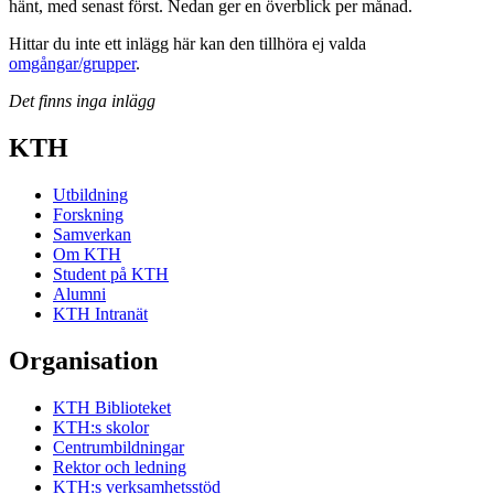
hänt, med senast först. Nedan ger en överblick per månad.
Hittar du inte ett inlägg här kan den tillhöra ej valda
omgångar/grupper
.
Det finns inga inlägg
KTH
Utbildning
Forskning
Samverkan
Om KTH
Student på KTH
Alumni
KTH Intranät
Organisation
KTH Biblioteket
KTH:s skolor
Centrumbildningar
Rektor och ledning
KTH:s verksamhetsstöd