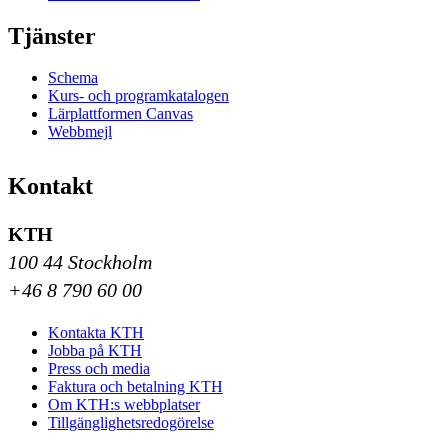
Tjänster
Schema
Kurs- och programkatalogen
Lärplattformen Canvas
Webbmejl
Kontakt
KTH
100 44 Stockholm
+46 8 790 60 00
Kontakta KTH
Jobba på KTH
Press och media
Faktura och betalning KTH
Om KTH:s webbplatser
Tillgänglighetsredogörelse